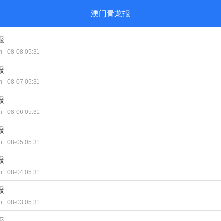
澳门青龙报
报
m
08-08 05:31
报
m
08-07 05:31
报
m
08-06 05:31
报
m
08-05 05:31
报
m
08-04 05:31
报
m
08-03 05:31
报