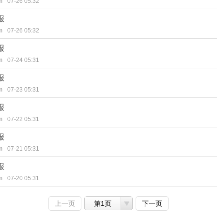
m
07-26 05:32
报
m
07-26 05:32
报
m
07-24 05:31
报
m
07-23 05:31
报
m
07-22 05:31
报
m
07-21 05:31
报
m
07-20 05:31
上一页
第1页
下一页