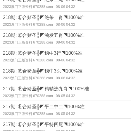
2023澳门正版资料 670288.com
08-06 04:32
218期: ⑥合赌圣╬◤绝杀二肖◥100%准
2023澳门正版资料 670288.com
08-06 04:32
218期: ⑥合赌圣╬◤鸿发五肖◥100%准
2023澳门正版资料 670288.com
08-06 04:32
218期: ⑥合赌圣╬◤稳中3行◥100%准
2023澳门正版资料 670288.com
08-06 04:32
218期: ⑥合赌圣╬◤稳中3头◥100%准
2023澳门正版资料 670288.com
08-06 04:32
217期: ⑥合赌圣╬◤精精选九肖◥100%准
2023澳门正版资料 670288.com
08-05 04:32
217期: ⑥合赌圣╬◤平二中二◥100%准
2023澳门正版资料 670288.com
08-05 04:32
217期: ⑥合赌圣╬◤平特四尾◥100%准