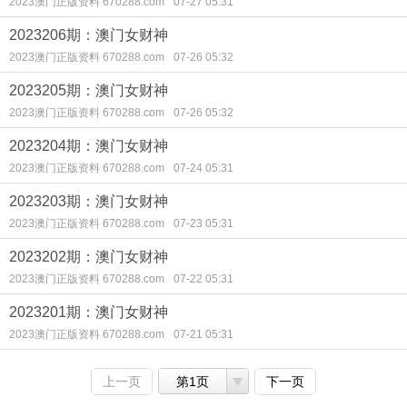
2023澳门正版资料 670288.com
07-27 05:31
2023206期：澳门女财神
2023澳门正版资料 670288.com
07-26 05:32
2023205期：澳门女财神
2023澳门正版资料 670288.com
07-26 05:32
2023204期：澳门女财神
2023澳门正版资料 670288.com
07-24 05:31
2023203期：澳门女财神
2023澳门正版资料 670288.com
07-23 05:31
2023202期：澳门女财神
2023澳门正版资料 670288.com
07-22 05:31
2023201期：澳门女财神
2023澳门正版资料 670288.com
07-21 05:31
上一页
第1页
下一页