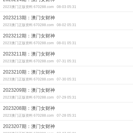
2023澳门正版资料 670288.com
08-03 05:31
2023213期：澳门女财神
2023澳门正版资料 670288.com
08-02 05:31
2023212期：澳门女财神
2023澳门正版资料 670288.com
08-01 05:31
2023211期：澳门女财神
2023澳门正版资料 670288.com
07-31 05:31
2023210期：澳门女财神
2023澳门正版资料 670288.com
07-30 05:31
2023209期：澳门女财神
2023澳门正版资料 670288.com
07-29 05:31
2023208期：澳门女财神
2023澳门正版资料 670288.com
07-28 05:31
2023207期：澳门女财神