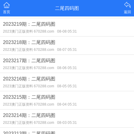
二尾四码图
首页
返回
2023219期：二尾四码图
2023澳门正版资料 670288.com
08-08 05:31
2023218期：二尾四码图
2023澳门正版资料 670288.com
08-07 05:31
2023217期：二尾四码图
2023澳门正版资料 670288.com
08-06 05:31
2023216期：二尾四码图
2023澳门正版资料 670288.com
08-05 05:31
2023215期：二尾四码图
2023澳门正版资料 670288.com
08-04 05:31
2023214期：二尾四码图
2023澳门正版资料 670288.com
08-03 05:31
2023213期：二尾四码图