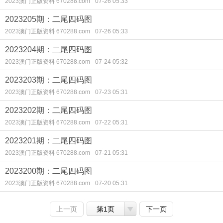
2023澳门正版资料 670288.com
07-26 05:33
2023205期：二尾四码图
2023澳门正版资料 670288.com
07-26 05:33
2023204期：二尾四码图
2023澳门正版资料 670288.com
07-24 05:32
2023203期：二尾四码图
2023澳门正版资料 670288.com
07-23 05:31
2023202期：二尾四码图
2023澳门正版资料 670288.com
07-22 05:31
2023201期：二尾四码图
2023澳门正版资料 670288.com
07-21 05:31
2023200期：二尾四码图
2023澳门正版资料 670288.com
07-20 05:31
上一页
第1页
下一页