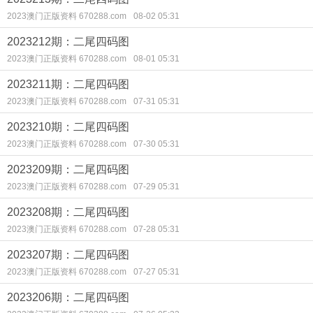
2023澳门正版资料 670288.com
08-02 05:31
2023212期：二尾四码图
2023澳门正版资料 670288.com
08-01 05:31
2023211期：二尾四码图
2023澳门正版资料 670288.com
07-31 05:31
2023210期：二尾四码图
2023澳门正版资料 670288.com
07-30 05:31
2023209期：二尾四码图
2023澳门正版资料 670288.com
07-29 05:31
2023208期：二尾四码图
2023澳门正版资料 670288.com
07-28 05:31
2023207期：二尾四码图
2023澳门正版资料 670288.com
07-27 05:31
2023206期：二尾四码图